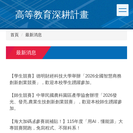
跳
到
高等教育深耕計畫
主
要
內
首頁
最新消息
容
區
最新消息
【學生競賽】德明財經科技大學舉辦「2026全國智慧商務
創新創業競賽」，歡迎本校學生踴躍參加。
【師生競賽】中華民國農科園區產學協會辦理「2026發
光、發亮,農業生技創新創業競賽」，歡迎本校師生踴躍參
加。
【海大加碼💰參賽就補貼！】115年度「用AI．懂能源」大
專競賽開跑，免寫程式、不限科系！